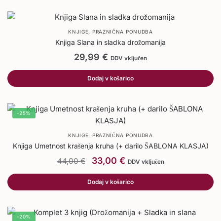
,
KNJIGE
PRAZNIČNA PONUDBA
Knjiga Slana in sladka drožomanija
29,99
€
DDV vključen
Dodaj v košarico
-25%
,
KNJIGE
PRAZNIČNA PONUDBA
Knjiga Umetnost krašenja kruha (+ darilo ŠABLONA KLASJA)
33,00
€
44,00
€
DDV vključen
Dodaj v košarico
-20%