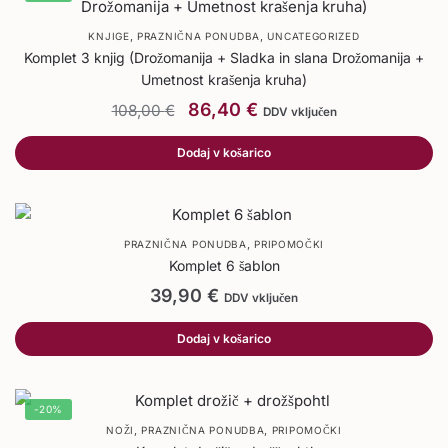
,
,
KNJIGE
PRAZNIČNA PONUDBA
UNCATEGORIZED
Komplet 3 knjig (Drožomanija + Sladka in slana Drožomanija +
Umetnost krašenja kruha)
86,40
€
108,00
€
DDV vključen
Dodaj v košarico
,
PRAZNIČNA PONUDBA
PRIPOMOČKI
Komplet 6 šablon
39,90
€
DDV vključen
Dodaj v košarico
-20%
,
,
NOŽI
PRAZNIČNA PONUDBA
PRIPOMOČKI