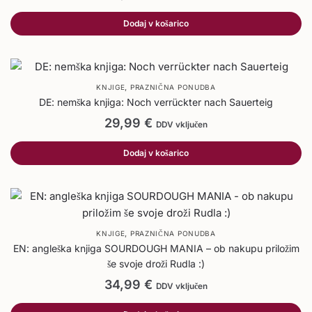
Dodaj v košarico
,
KNJIGE
PRAZNIČNA PONUDBA
DE: nemška knjiga: Noch verrückter nach Sauerteig
29,99
€
DDV vključen
Dodaj v košarico
,
KNJIGE
PRAZNIČNA PONUDBA
EN: angleška knjiga SOURDOUGH MANIA – ob nakupu priložim
še svoje droži Rudla :)
34,99
€
DDV vključen