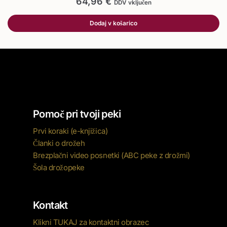
64,96
€
DDV vključen
Dodaj v košarico
Pomoč pri tvoji peki
Prvi koraki (e-knjižica)
Članki o drožeh
Brezplačni video posnetki (ABC peke z drožmi)
Šola drožopeke
Kontakt
Klikni TUKAJ za kontaktni obrazec