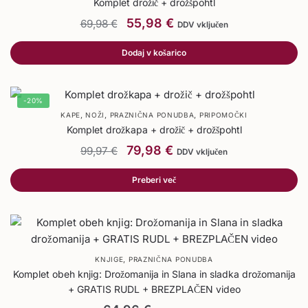
Komplet drožič + drožšpohtl
55,98
€
69,98
€
DDV vključen
Dodaj v košarico
-20%
,
,
,
KAPE
NOŽI
PRAZNIČNA PONUDBA
PRIPOMOČKI
Komplet drožkapa + drožič + drožšpohtl
79,98
€
99,97
€
DDV vključen
Preberi več
,
KNJIGE
PRAZNIČNA PONUDBA
Komplet obeh knjig: Drožomanija in Slana in sladka drožomanija
+ GRATIS RUDL + BREZPLAČEN video