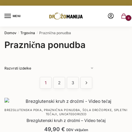
MENI
0
Domov
Trgovina
Praznična ponudba
/
/
Praznična ponudba
1
2
3
,
,
,
BREZGLUTENSKA PEKA
PRAZNIČNA PONUDBA
ŠOLA DROŽOPEKE
SPLETNI
,
TEČAJI
UNCATEGORIZED
Brezglutenski kruh z drožmi – Video tečaj
49,90
€
DDV vključen