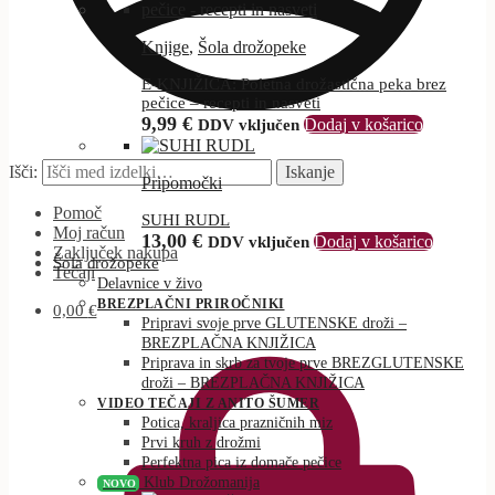
Knjige
,
Šola drožopeke
E-KNJIŽICA: Poletna drožastična peka brez
pečice – recepti in nasveti
9,99
€
Dodaj v košarico
DDV vključen
Išči:
Iskanje
Pripomočki
Pomoč
SUHI RUDL
Moj račun
13,00
€
Dodaj v košarico
DDV vključen
Zaključek nakupa
Šola drožopeke
Tečaji
Delavnice v živo
BREZPLAČNI PRIROČNIKI
0,00
€
Pripravi svoje prve GLUTENSKE droži –
BREZPLAČNA KNJIŽICA
Priprava in skrb za tvoje prve BREZGLUTENSKE
droži – BREZPLAČNA KNJIŽICA
VIDEO TEČAJI Z ANITO ŠUMER
Potica, kraljica prazničnih miz
Prvi kruh z drožmi
Perfektna pica iz domače pečice
Klub Drožomanija
NOVO