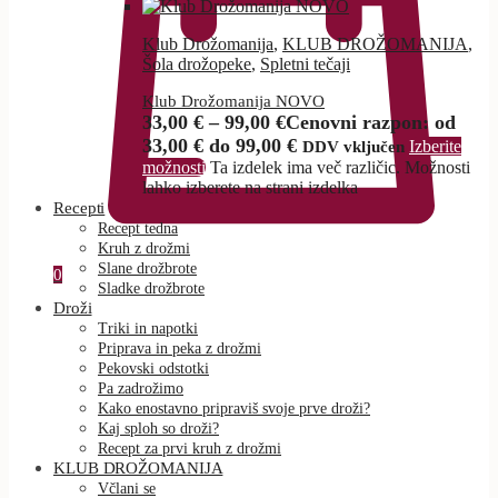
Klub Drožomanija
,
KLUB DROŽOMANIJA
,
Šola drožopeke
,
Spletni tečaji
Klub Drožomanija NOVO
33,00
€
–
99,00
€
Cenovni razpon: od
33,00 € do 99,00 €
Izberite
DDV vključen
možnosti
Ta izdelek ima več različic. Možnosti
lahko izberete na strani izdelka
Recepti
Recept tedna
Kruh z drožmi
Slane drožbrote
0
Sladke drožbrote
Droži
Triki in napotki
Priprava in peka z drožmi
Pekovski odstotki
Pa zadrožimo
Kako enostavno pripraviš svoje prve droži?
Kaj sploh so droži?
Recept za prvi kruh z drožmi
KLUB DROŽOMANIJA
Včlani se