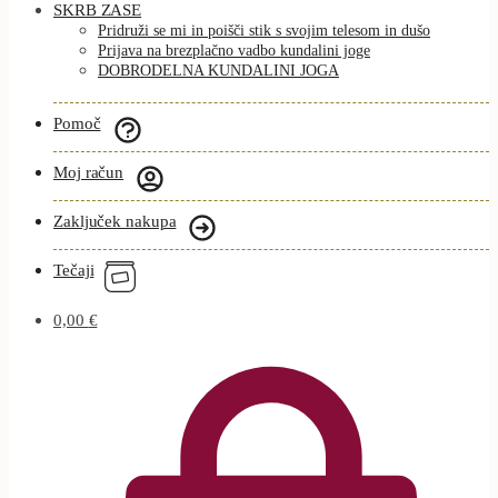
SKRB ZASE
Pridruži se mi in poišči stik s svojim telesom in dušo
Prijava na brezplačno vadbo kundalini joge
DOBRODELNA KUNDALINI JOGA
Pomoč
Moj račun
Zaključek nakupa
Tečaji
0,00
€