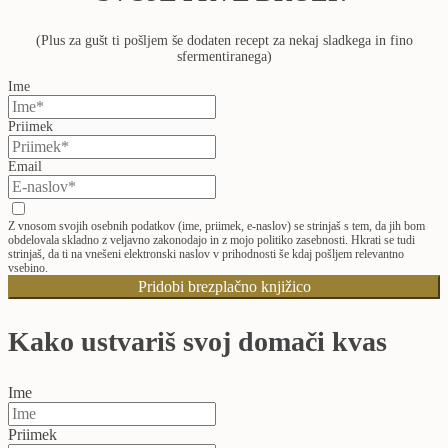
(Plus za gušt ti pošljem še dodaten recept za nekaj sladkega in fino
sfermentiranega)
Ime
Priimek
Email
Z vnosom svojih osebnih podatkov (ime, priimek, e-naslov) se strinjaš s tem, da jih bom
obdelovala skladno z veljavno zakonodajo in z mojo politiko zasebnosti. Hkrati se tudi
strinjaš, da ti na vnešeni elektronski naslov v prihodnosti še kdaj pošljem relevantno
vsebino.
Pridobi brezplačno knjižico
Kako ustvariš svoj domači kvas
Ime
Priimek