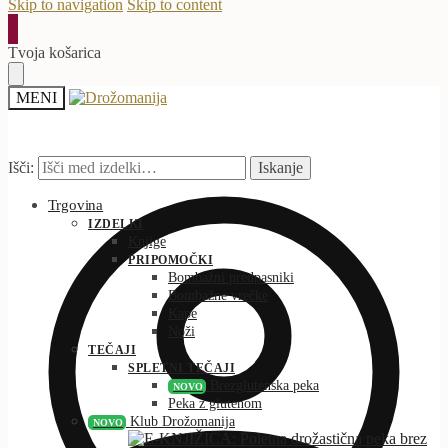
Skip to navigation
Skip to content
Tvoja košarica
MENI
Išči:
Iskanje
Trgovina
IZDELKI
Knjige
PRIPOMOČKI
Bombažni predpasniki
Bombažne vrečke
Kape
Noži
TEČAJI
SPLETNI TEČAJI
Brezglutenska peka
NOVO
Peka z glutenom
Klub Drožomanija
NOVO