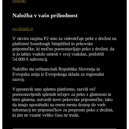
Piškotki
Naložba v vašo prihodnost
eu-skladi.si
V okviru razpisa P2 smo za videotečaje peke z drožmi na
platformi Sourdough Simplified in pekovske
pripomočke, ki močno poenostavljajo peko z drožmi, da
si jo lahko vsakdo umesti v svoj vsakdan, pridobili
54.000 € subvencij.
Naložbo sta sofinancirali Republika Slovenija in
Evropska unija iz Evropskega sklada za regionalni
razvoj.
Vzpostavili smo spletno platformo, razvili več
poenostavljenih spletnih tečajev za peko z glutenom in
brez glutena, ustvarili nove pekovske pripomočke, tako
da imajo uporabniki na enem mestu dostop do vseh
informacij ter pripomočkov za preprosto peko z drožmi,
ki jim ne vzame veliko časa ne truda.