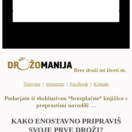
Brez droži mi živeti ni.
Trgovina
|
Instagram
|
Facebook
|
Kontakt
Podarjam ti ekskluzivno *brezplačno* knjižico s
preprostimi navodili …
KAKO ENOSTAVNO PRIPRAVIŠ
SVOJE PRVE DROŽI?