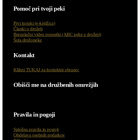
Pomoč pri tvoji peki
Prvi koraki (e-knjižica)
Članki o drožeh
Brezplačni video posnetki (ABC peke z drožmi)
Šola drožopeke
Kontakt
Klikni TUKAJ za kontaktni obrazec
Obišči me na družbenih omrežjih
Pravila in pogoji
Splošna pravila in pogoji
Obdelava osebnih podatkov