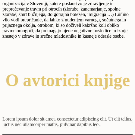
organizacija v Sloveniji, katere poslanstvo je zdravljenje in
preprečevanje travm pri otrocih (zlorabe, zanemarjanje, spolne
zlorabe, smrt bližnjega, dolgotrajna bolezen, imigracija …) Lunino
vilo vodi prepričanje, da lahko z nudenjem varnega, sočutnega in
prijaznega okolja, otrokom, ki so doživeli kakršno koli obliko
travme omogoči, da premagajo njene negativne posledice in iz nje
zrastejo v zdrave in srečne mladostnike in kasneje odrasle osebe.
O avtorici knjige
Lorem ipsum dolor sit amet, consectetur adipiscing elit. Ut elit tellus,
luctus nec ullamcorper mattis, pulvinar dapibus leo.