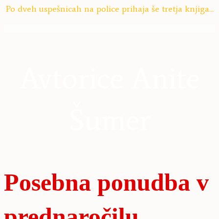
Po dveh uspešnicah na police prihaja še tretja knjiga...
Avtorice Anite
Šumer
Posebna ponudba v
prednaročilu