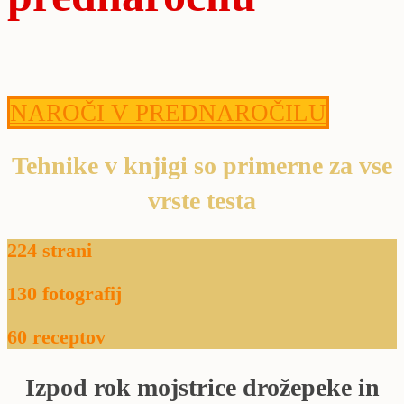
NAROČI V PREDNAROČILU
Tehnike v knjigi so primerne za vse
vrste testa
224 strani
130 fotografij
60 receptov
Izpod rok mojstrice drožepeke in