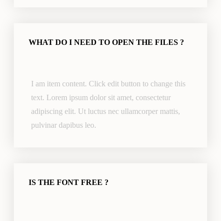
WHAT DO I NEED TO OPEN THE FILES ?
I am item content. Click edit button to change this
text. Lorem ipsum dolor sit amet, consectetur
adipiscing elit. Ut luctus nec ullamcorper mattis,
pulvinar dapibus leo.
IS THE FONT FREE ?