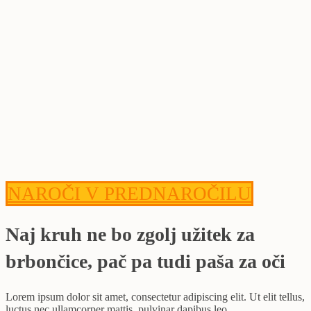
NAROČI V PREDNAROČILU
Naj kruh ne bo zgolj užitek za
brbončice, pač pa tudi paša za oči
Lorem ipsum dolor sit amet, consectetur adipiscing elit. Ut elit tellus,
luctus nec ullamcorper mattis, pulvinar dapibus leo.