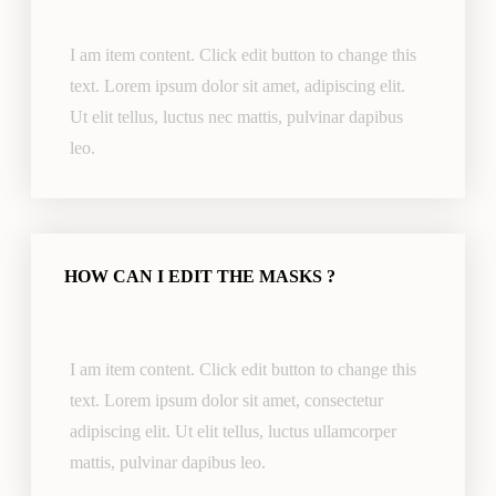
I am item content. Click edit button to change this
text. Lorem ipsum dolor sit amet, adipiscing elit.
Ut elit tellus, luctus nec mattis, pulvinar dapibus
leo.
HOW CAN I EDIT THE MASKS ?
I am item content. Click edit button to change this
text. Lorem ipsum dolor sit amet, consectetur
adipiscing elit. Ut elit tellus, luctus ullamcorper
mattis, pulvinar dapibus leo.