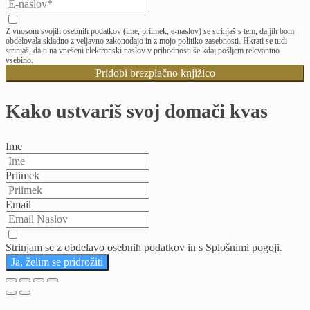
Z vnosom svojih osebnih podatkov (ime, priimek, e-naslov) se strinjaš s tem, da jih bom
obdelovala skladno z veljavno zakonodajo in z mojo politiko zasebnosti. Hkrati se tudi
strinjaš, da ti na vnešeni elektronski naslov v prihodnosti še kdaj pošljem relevantno
vsebino.
Pridobi brezplačno knjižico
Kako ustvariš svoj domači kvas
Ime
Priimek
Email
Strinjam se z obdelavo osebnih podatkov in s Splošnimi pogoji.
Ja, želim se pridrožiti