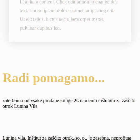
I am item content. Click edit button to change this
text. Lorem ipsum dolor sit amet, adipiscing elit.
Ut elit tellus, luctus nec ullamcorper mattis,
pulvinar dapibus leo.
Radi pomagamo...
zato bomo od vsake prodane knjige 2€ namenili
inštututu za zaščito
otrok Lunina Vila
Lunina vila, Inštitut za zaščito otrok, so. p., je zasebna, neprofitna