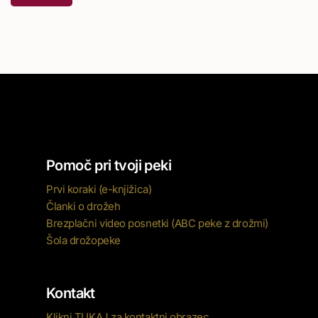
Pomoč pri tvoji peki
Prvi koraki (e-knjižica)
Članki o drožeh
Brezplačni video posnetki (ABC peke z drožmi)
Šola drožopeke
Kontakt
Klikni TUKAJ za kontaktni obrazec