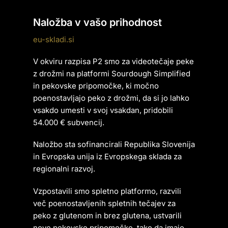
Naložba v vašo prihodnost
eu-skladi.si
V okviru razpisa P2 smo za videotečaje peke
z drožmi na platformi Sourdough Simplified
in pekovske pripomočke, ki močno
poenostavljajo peko z drožmi, da si jo lahko
vsakdo umesti v svoj vsakdan, pridobili
54.000 € subvencij.
Naložbo sta sofinancirali Republika Slovenija
in Evropska unija iz Evropskega sklada za
regionalni razvoj.
Vzpostavili smo spletno platformo, razvili
več poenostavljenih spletnih tečajev za
peko z glutenom in brez glutena, ustvarili
nove pekovske pripomočke, tako da imajo