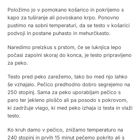
Položimo jo v pomokano košarico in pokrijemo s
kapo za tuširanje ali povoskano krpo. Ponovno
pustimo na sobni temperaturi, da se testo v košarici
podvoji in postane puhasto in mehurčkasto.
Naredimo preizkus s prstom, če se luknjica lepo
počasi zapolni skoraj do konca, je testo pripravljeno
za peko.
Testo pred peko zarežemo, tako bo med njo lahko
še vzhajalo. Pečico predhodno dobro segrejemo na
250 stopinj. Sama za peko uporabljam pečico s
paro ter jekleno ploščo ali pa posodo s pokrovom,
ki zadržuje vlago, ki med peko izhaja iz testa in vlaži
testo.
Ko kruh damo v pečico, znižamo temperaturo na
240 stopinj in prvih 15 minut pečemo pokrito ali s