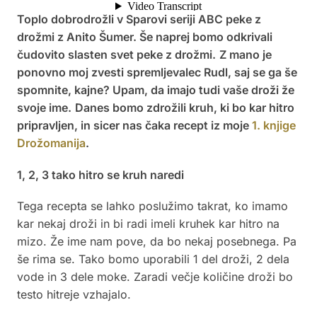
Toplo dobrodrožli v Sparovi seriji ABC peke z
drožmi z Anito Šumer.
Še naprej bomo odkrivali
čudovito slasten svet peke z drožmi.
Z mano je
ponovno moj zvesti spremljevalec Rudl, saj se ga še
spomnite, kajne? Upam, da imajo tudi vaše droži že
svoje ime.
Danes bomo zdrožili kruh, ki bo kar hitro
pripravljen, in sicer nas čaka recept iz moje
1. knjige
Drožomanija
.
1, 2, 3 tako hitro se kruh naredi
Tega recepta se lahko poslužimo takrat, ko imamo
kar nekaj droži in bi radi imeli kruhek kar hitro na
mizo. Že ime nam pove, da bo nekaj posebnega. Pa
še rima se. Tako bomo uporabili 1 del droži, 2 dela
vode in 3 dele moke. Zaradi večje količine droži bo
testo hitreje vzhajalo.