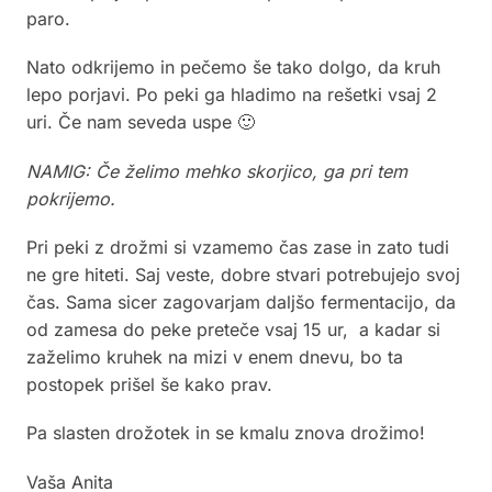
paro.
Nato odkrijemo in pečemo še tako dolgo, da kruh
lepo porjavi. Po peki ga hladimo na rešetki vsaj 2
uri. Če nam seveda uspe 🙂
NAMIG: Če želimo mehko skorjico, ga pri tem
pokrijemo.
Pri peki z drožmi si vzamemo čas zase in zato tudi
ne gre hiteti. Saj veste, dobre stvari potrebujejo svoj
čas. Sama sicer zagovarjam daljšo fermentacijo, da
od zamesa do peke preteče vsaj 15 ur, a kadar si
zaželimo kruhek na mizi v enem dnevu, bo ta
postopek prišel še kako prav.
Pa slasten drožotek in se kmalu znova drožimo!
Vaša Anita