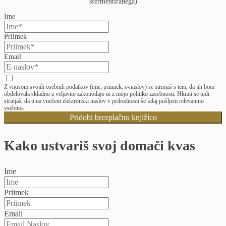
sfermentiranega)
Ime
Priimek
Email
Z vnosom svojih osebnih podatkov (ime, priimek, e-naslov) se strinjaš s tem, da jih bom
obdelovala skladno z veljavno zakonodajo in z mojo politiko zasebnosti. Hkrati se tudi
strinjaš, da ti na vnešeni elektronski naslov v prihodnosti še kdaj pošljem relevantno
vsebino.
Pridobi brezplačno knjižico
Kako ustvariš svoj domači kvas
Ime
Priimek
Email