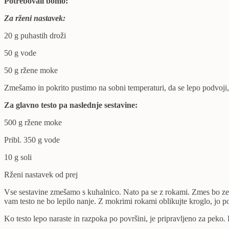
Potrebovali bomo:
Za rženi nastavek:
20 g puhastih droži
50 g vode
50 g ržene moke
Zmešamo in pokrito pustimo na sobni temperaturi, da se lepo podvoji, 
Za glavno testo pa naslednje sestavine:
500 g ržene moke
Pribl. 350 g vode
10 g soli
Rženi nastavek od prej
Vse sestavine zmešamo s kuhalnico. Nato pa se z rokami. Zmes bo zel
vam testo ne bo lepilo nanje. Z mokrimi rokami oblikujte kroglo, jo po
Ko testo lepo naraste in razpoka po površini, je pripravljeno za peko
.
R