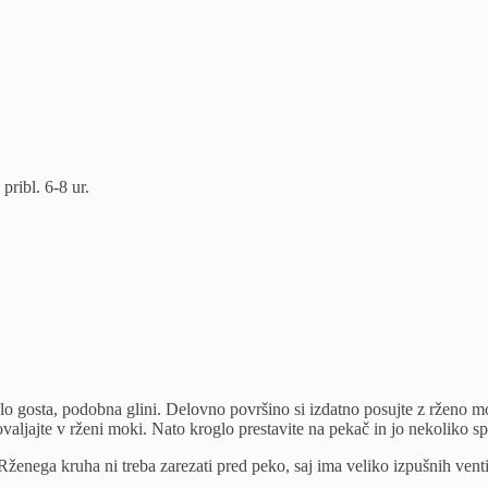
pribl. 6-8 ur.
o gosta, podobna glini. Delovno površino si izdatno posujte z rženo mo
valjajte v rženi moki. Nato kroglo prestavite na pekač in jo nekoliko s
ženega kruha ni treba zarezati pred peko, saj ima veliko izpušnih venti