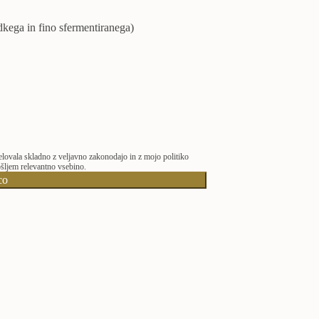
adkega in fino sfermentiranega)
elovala skladno z veljavno zakonodajo in z mojo politiko
pošljem relevantno vsebino.
co