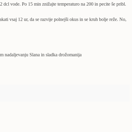
2 dcl vode. Po 15 min znižajte temperaturo na 200 in pecite še pribl.
ati vsaj 12 ur, da se razvije polnejši okus in se kruh bolje reže. No,
nem nadaljevanju Slana in sladka drožomanija