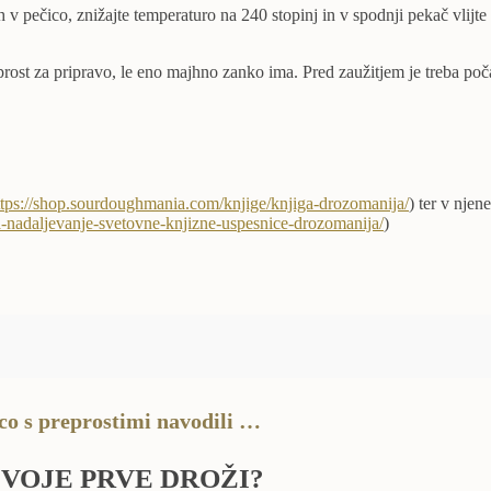
v pečico, znižajte temperaturo na 240 stopinj in v spodnji pekač vlijte 
prost za pripravo, le eno majhno zanko ima. Pred zaužitjem je treba počak
ttps://shop.sourdoughmania.com/knjige/knjiga-drozomanija/
) ter v nje
a-nadaljevanje-svetovne-knjizne-uspesnice-drozomanija/
)
co s preprostimi navodili …
SVOJE PRVE DROŽI?