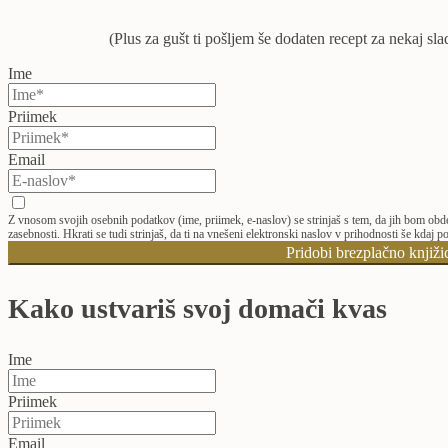
(Plus za gušt ti pošljem še dodaten recept za nekaj sl
Ime
Priimek
Email
Z vnosom svojih osebnih podatkov (ime, priimek, e-naslov) se strinjaš s tem, da jih bom obd
zasebnosti. Hkrati se tudi strinjaš, da ti na vnešeni elektronski naslov v prihodnosti še kdaj 
Pridobi brezplačno knjiži
Kako ustvariš svoj domači kvas
Ime
Priimek
Email