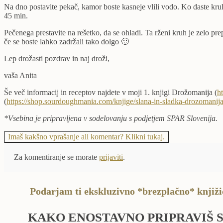
Na dno postavite pekač, kamor boste kasneje vlili vodo. Ko daste kruh 
45 min.
Pečenega prestavite na rešetko, da se ohladi. Ta rženi kruh je zelo pre
če se boste lahko zadržali tako dolgo 🙂
Lep drožasti pozdrav in naj droži,
vaša Anita
Še več informacij in receptov najdete v moji 1. knjigi Drožomanija (
h
(
https://shop.sourdoughmania.com/knjige/slana-in-sladka-drozomanij
*Vsebina je pripravljena v sodelovanju s podjetjem SPAR Slovenija.
Imaš kakšno vprašanje ali komentar? Klikni tukaj.
Za komentiranje se morate
prijaviti
.
Podarjam ti ekskluzivno *brezplačno* knjiži
KAKO ENOSTAVNO PRIPRAVIŠ 