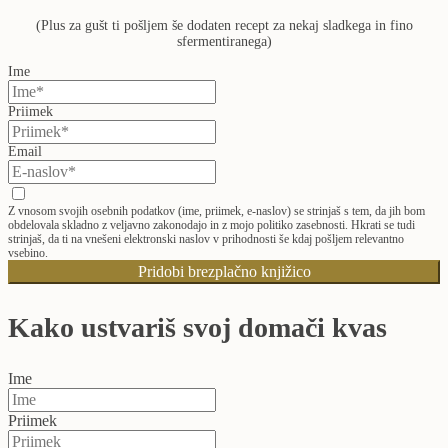
(Plus za gušt ti pošljem še dodaten recept za nekaj sladkega in fino
sfermentiranega)
Ime
Priimek
Email
Z vnosom svojih osebnih podatkov (ime, priimek, e-naslov) se strinjaš s tem, da jih bom
obdelovala skladno z veljavno zakonodajo in z mojo politiko zasebnosti. Hkrati se tudi
strinjaš, da ti na vnešeni elektronski naslov v prihodnosti še kdaj pošljem relevantno
vsebino.
Pridobi brezplačno knjižico
Kako ustvariš svoj domači kvas
Ime
Priimek