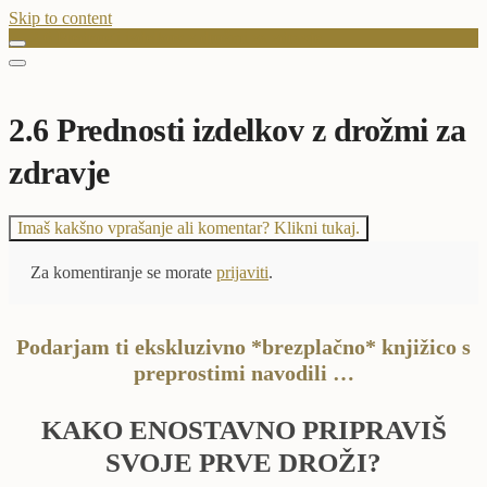
Skip to content
2.6 Prednosti izdelkov z drožmi za zdravje
2.6 Prednosti izdelkov z drožmi za
zdravje
Imaš kakšno vprašanje ali komentar? Klikni tukaj.
Za komentiranje se morate
prijaviti
.
Podarjam ti ekskluzivno *brezplačno* knjižico s
preprostimi navodili …
KAKO ENOSTAVNO PRIPRAVIŠ
SVOJE PRVE DROŽI?