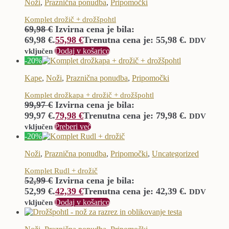
Noži
,
Praznična ponudba
,
Pripomočki
Komplet drožič + drožšpohtl
69,98
€
Izvirna cena je bila:
69,98 €.
55,98
€
Trenutna cena je: 55,98 €.
DDV
Dodaj v košarico
vključen
-20%
Kape
,
Noži
,
Praznična ponudba
,
Pripomočki
Komplet drožkapa + drožič + drožšpohtl
99,97
€
Izvirna cena je bila:
99,97 €.
79,98
€
Trenutna cena je: 79,98 €.
DDV
Preberi več
vključen
-20%
Noži
,
Praznična ponudba
,
Pripomočki
,
Uncategorized
Komplet Rudl + drožič
52,99
€
Izvirna cena je bila:
52,99 €.
42,39
€
Trenutna cena je: 42,39 €.
DDV
Dodaj v košarico
vključen