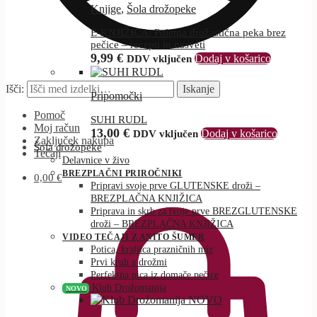
Knjige
,
Šola drožopeke
E-KNJIŽICA: Poletna drožastična peka brez
pečice – recepti in nasveti
9,99
€
Dodaj v košarico
DDV vključen
Išči:
Iskanje
Pripomočki
Pomoč
SUHI RUDL
Moj račun
13,00
€
Dodaj v košarico
DDV vključen
Zaključek nakupa
Šola drožopeke
Tečaji
Delavnice v živo
BREZPLAČNI PRIROČNIKI
0,00
€
Pripravi svoje prve GLUTENSKE droži –
BREZPLAČNA KNJIŽICA
Priprava in skrb za tvoje prve BREZGLUTENSKE
droži – BREZPLAČNA KNJIŽICA
VIDEO TEČAJI Z ANITO ŠUMER
Potica, kraljica prazničnih miz
Prvi kruh z drožmi
Perfektna pica iz domače pečice
Klub Drožomanija
NOVO