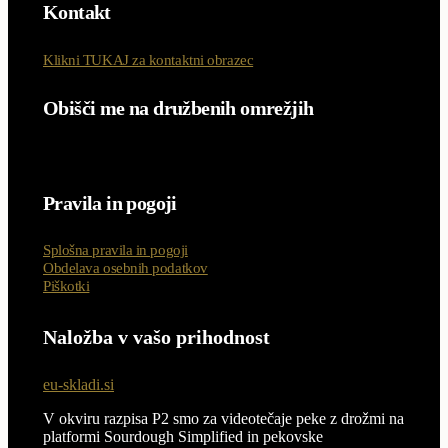
Kontakt
Klikni TUKAJ za kontaktni obrazec
Obišči me na družbenih omrežjih
Pravila in pogoji
Splošna pravila in pogoji
Obdelava osebnih podatkov
Piškotki
Naložba v vašo prihodnost
eu-skladi.si
V okviru razpisa P2 smo za videotečaje peke z drožmi na
platformi Sourdough Simplified in pekovske