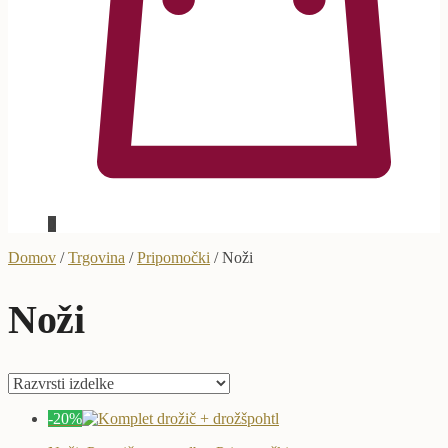
0
Domov
/
Trgovina
/
Pripomočki
/
Noži
Noži
-20%