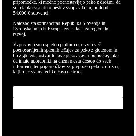
pripomočke, ki močno poenostavljajo peko z drožmi, da
si jo lahko vsakdo umesti v svoj vsakdan, pridobili
54.000 € subvencij.
Naložbo sta sofinancirali Republika Slovenija in
Evropska unija iz Evropskega sklada za regionalni
razvoj.
Vzpostavili smo spletno platformo, razvili več
poenostavljenih spletnih tečajev za peko z glutenom in
brez glutena, ustvarili nove pekovske pripomočke, tako
da imajo uporabniki na enem mestu dostop do vseh
informacij ter pripomočkov za preprosto peko z drožmi,
ki jim ne vzame veliko časa ne truda.