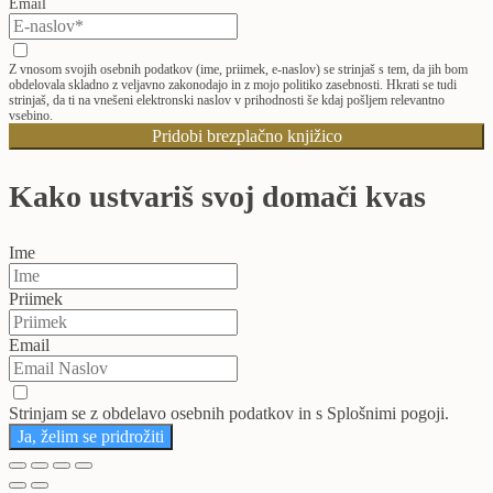
Email
Z vnosom svojih osebnih podatkov (ime, priimek, e-naslov) se strinjaš s tem, da jih bom
obdelovala skladno z veljavno zakonodajo in z mojo politiko zasebnosti. Hkrati se tudi
strinjaš, da ti na vnešeni elektronski naslov v prihodnosti še kdaj pošljem relevantno
vsebino.
Pridobi brezplačno knjižico
Kako ustvariš svoj domači kvas
Ime
Priimek
Email
Strinjam se z obdelavo osebnih podatkov in s Splošnimi pogoji.
Ja, želim se pridrožiti