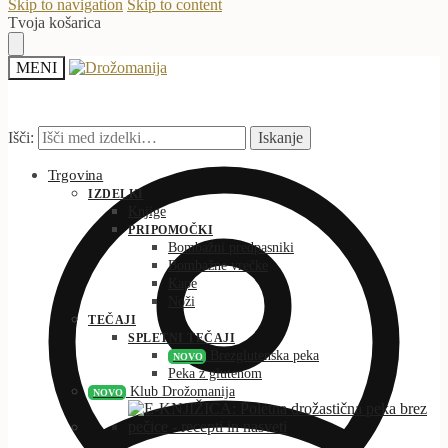
Skip to navigation
Skip to content
Tvoja košarica
MENI
Išči:
Iskanje
Trgovina
IZDELKI
Knjige
PRIPOMOČKI
Bombažni predpasniki
Bombažne vrečke
Kape
Noži
TEČAJI
SPLETNI TEČAJI
Brezglutenska peka
NOVO
Peka z glutenom
Klub Drožomanija
NOVO