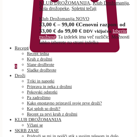
KLUB DROŽOMANIJA
,
Klub Drožomanija
,
Šola drožopeke
,
Spletni tečaji
Klub Drožomanija NOVO
33,00
€
–
99,00
€
Cenovni razpon: od
33,00 € do 99,00 €
Izberite
DDV vključen
možnosti
Ta izdelek ima več različic. Možnosti
lahko izberete na strani izdelka
Recepti
Recept tedna
Kruh z drožmi
Slane drožbrote
0
Sladke drožbrote
Droži
Triki in napotki
Priprava in peka z drožmi
Pekovski odstotki
Pa zadrožimo
Kako enostavno pripraviš svoje prve droži?
Kaj sploh so droži?
Recept za prvi kruh z drožmi
KLUB DROŽOMANIJA
Včlani se
SKRB ZASE
Pridruži se mi in poišči stik s svojim telesom in dušo