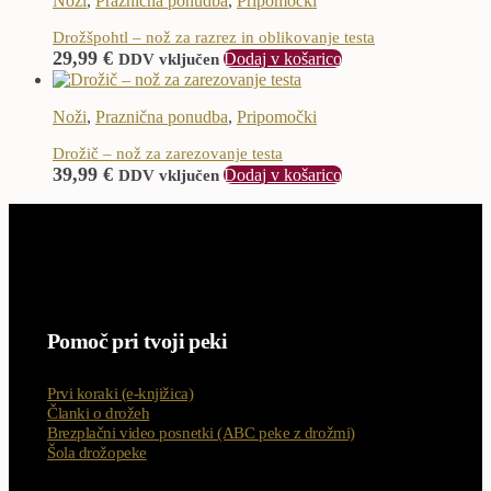
Noži
,
Praznična ponudba
,
Pripomočki
Drožšpohtl – nož za razrez in oblikovanje testa
29,99
€
Dodaj v košarico
DDV vključen
Noži
,
Praznična ponudba
,
Pripomočki
Drožič – nož za zarezovanje testa
39,99
€
Dodaj v košarico
DDV vključen
Pomoč pri tvoji peki
Prvi koraki (e-knjižica)
Članki o drožeh
Brezplačni video posnetki (ABC peke z drožmi)
Šola drožopeke