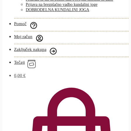
Prijava na brezplačno vadbo kundalini joge
DOBRODELNA KUNDALINI JOGA
Pomoč
Moj račun
Zaključek nakupa
Tečaji
0,00
€