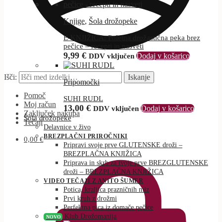
Knjige
,
Šola drožopeke
E-KNJIŽICA: Poletna drožastična peka brez
pečice – recepti in nasveti
9,99
€
Dodaj v košarico
DDV vključen
Išči:
Iskanje
Pripomočki
Pomoč
SUHI RUDL
Moj račun
13,00
€
Dodaj v košarico
DDV vključen
Zaključek nakupa
Šola drožopeke
Tečaji
Delavnice v živo
BREZPLAČNI PRIROČNIKI
0,00
€
Pripravi svoje prve GLUTENSKE droži –
BREZPLAČNA KNJIŽICA
Priprava in skrb za tvoje prve BREZGLUTENSKE
droži – BREZPLAČNA KNJIŽICA
VIDEO TEČAJI Z ANITO ŠUMER
Potica, kraljica prazničnih miz
Prvi kruh z drožmi
Perfektna pica iz domače pečice
Klub Drožomanija
NOVO