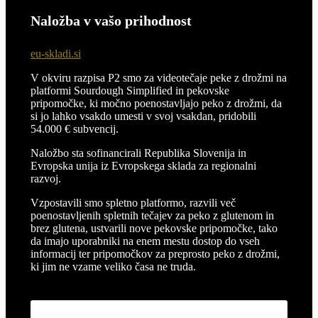
Naložba v vašo prihodnost
eu-skladi.si
V okviru razpisa P2 smo za videotečaje peke z drožmi na
platformi Sourdough Simplified in pekovske
pripomočke, ki močno poenostavljajo peko z drožmi, da
si jo lahko vsakdo umesti v svoj vsakdan, pridobili
54.000 € subvencij.
Naložbo sta sofinancirali Republika Slovenija in
Evropska unija iz Evropskega sklada za regionalni
razvoj.
Vzpostavili smo spletno platformo, razvili več
poenostavljenih spletnih tečajev za peko z glutenom in
brez glutena, ustvarili nove pekovske pripomočke, tako
da imajo uporabniki na enem mestu dostop do vseh
informacij ter pripomočkov za preprosto peko z drožmi,
ki jim ne vzame veliko časa ne truda.