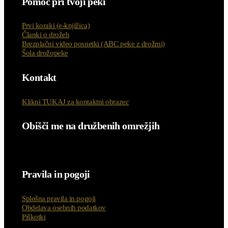
Pomoč pri tvoji peki
Prvi koraki (e-knjižica)
Članki o drožeh
Brezplačni video posnetki (ABC peke z drožmi)
Šola drožopeke
Kontakt
Klikni TUKAJ za kontaktni obrazec
Obišči me na družbenih omrežjih
Pravila in pogoji
Splošna pravila in pogoji
Obdelava osebnih podatkov
Piškotki