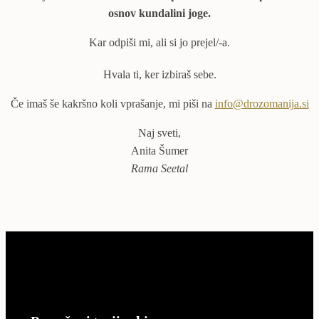
osnov kundalini joge.
Kar odpiši mi, ali si jo prejel/-a.
Hvala ti, ker izbiraš sebe.
Če imaš še kakršno koli vprašanje, mi piši na
info@drozomanija.si
Naj sveti,
Anita Šumer
Rama Seetal