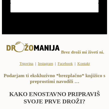
Brez droži mi živeti ni.
Trgovina
|
Instagram
|
Facebook
|
Kontakt
Podarjam ti ekskluzivno *brezplačno* knjižico s
preprostimi navodili …
KAKO ENOSTAVNO PRIPRAVIŠ
SVOJE PRVE DROŽI?