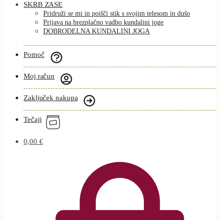
SKRB ZASE
Pridruži se mi in poišči stik s svojim telesom in dušo
Prijava na brezplačno vadbo kundalini joge
DOBRODELNA KUNDALINI JOGA
Pomoč
Moj račun
Zaključek nakupa
Tečaji
0,00
€