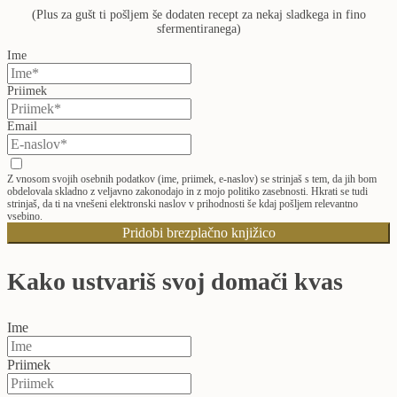
(Plus za gušt ti pošljem še dodaten recept za nekaj sladkega in fino
sfermentiranega)
Ime
Priimek
Email
Z vnosom svojih osebnih podatkov (ime, priimek, e-naslov) se strinjaš s tem, da jih bom
obdelovala skladno z veljavno zakonodajo in z mojo politiko zasebnosti. Hkrati se tudi
strinjaš, da ti na vnešeni elektronski naslov v prihodnosti še kdaj pošljem relevantno
vsebino.
Pridobi brezplačno knjižico
Kako ustvariš svoj domači kvas
Ime
Priimek