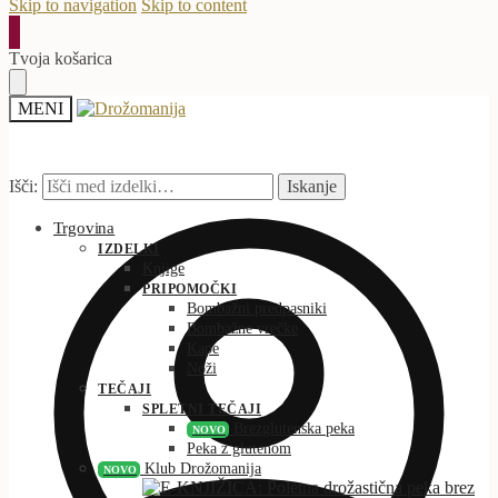
Skip to navigation
Skip to content
Tvoja košarica
MENI
Išči:
Iskanje
Trgovina
IZDELKI
Knjige
PRIPOMOČKI
Bombažni predpasniki
Bombažne vrečke
Kape
Noži
TEČAJI
SPLETNI TEČAJI
Brezglutenska peka
NOVO
Peka z glutenom
Klub Drožomanija
NOVO