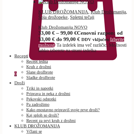
KLUB DROŽOMANIJA
,
Klub Drožomanija
,
Šola drožopeke
,
Spletni tečaji
Klub Drožomanija NOVO
33,00
€
–
99,00
€
Cenovni razpon: od
33,00 € do 99,00 €
Izberite
DDV vključen
možnosti
Ta izdelek ima več različic. Možnosti
lahko izberete na strani izdelka
Recepti
Recept tedna
Kruh z drožmi
Slane drožbrote
0
Sladke drožbrote
Droži
Triki in napotki
Priprava in peka z drožmi
Pekovski odstotki
Pa zadrožimo
Kako enostavno pripraviš svoje prve droži?
Kaj sploh so droži?
Recept za prvi kruh z drožmi
KLUB DROŽOMANIJA
Včlani se