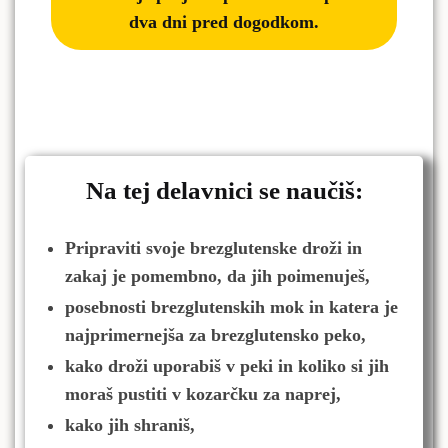
dva dni pred dogodkom.
Na tej delavnici se naučiš:
Pripraviti svoje brezglutenske droži in
zakaj je pomembno, da jih poimenuješ,
posebnosti brezglutenskih mok in katera je
najprimernejša za brezglutensko peko,
kako droži uporabiš v peki in koliko si jih
moraš pustiti v kozarčku za naprej,
kako jih shraniš,