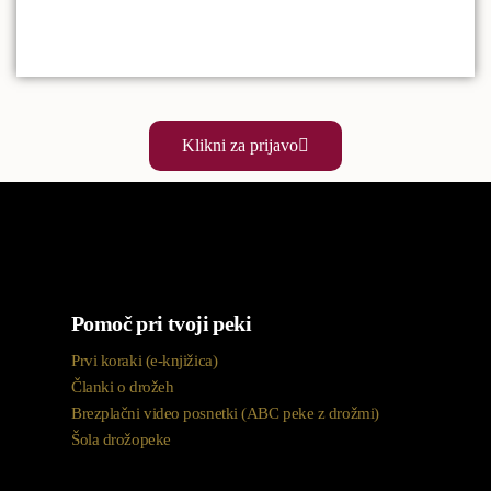
Klikni za prijavo
Pomoč pri tvoji peki
Prvi koraki (e-knjižica)
Članki o drožeh
Brezplačni video posnetki (ABC peke z drožmi)
Šola drožopeke