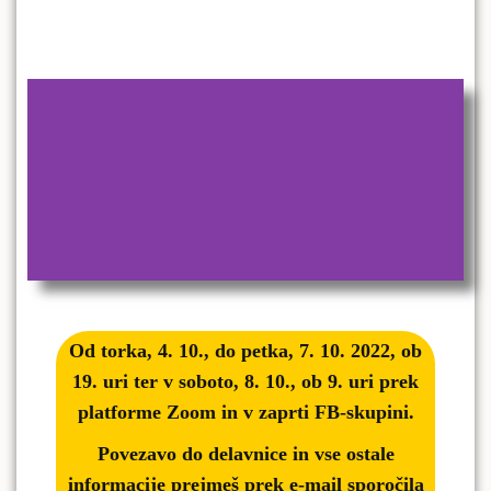
Od torka, 4. 10.,
do petka, 7. 10. 2022, ob
19. uri
ter v soboto, 8. 10., ob 9. uri prek
platforme Zoom
in v zaprti FB-skupini.
Povezavo do delavnice in vse ostale
informacije prejmeš prek e-mail sporočila