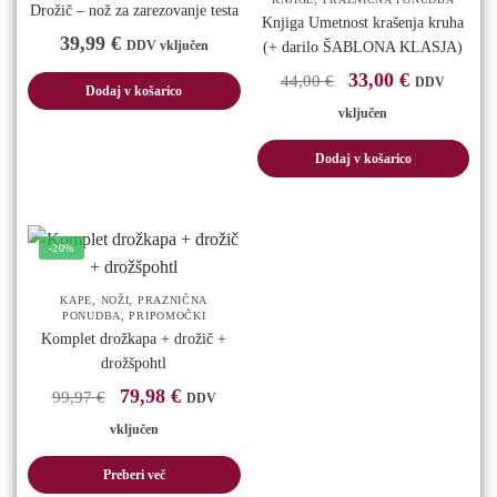
Drožič – nož za zarezovanje testa
Knjiga Umetnost krašenja kruha
39,99
€
DDV vključen
(+ darilo ŠABLONA KLASJA)
33,00
€
44,00
€
DDV
Dodaj v košarico
vključen
Dodaj v košarico
-20%
,
,
KAPE
NOŽI
PRAZNIČNA
,
PONUDBA
PRIPOMOČKI
Komplet drožkapa + drožič +
drožšpohtl
79,98
€
99,97
€
DDV
vključen
Preberi več