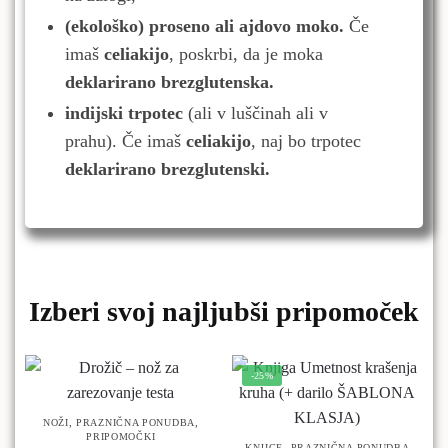
(ekološko) proseno ali ajdovo moko.
Če
imaš
celiakijo
, poskrbi, da je moka
deklarirano brezglutenska.
indijski trpotec
(ali v luščinah ali v
prahu).
Če imaš
celiakijo
, naj bo trpotec
deklarirano brezglutenski.
Izberi svoj najljubši pripomoček
-25%
,
,
NOŽI
PRAZNIČNA PONUDBA
PRIPOMOČKI
,
KNJIGE
PRAZNIČNA PONUDBA