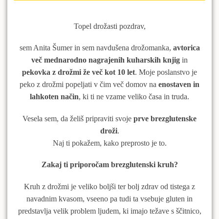
Topel drožasti pozdrav,
sem Anita Šumer in sem navdušena drožomanka,
avtorica
več mednarodno nagrajenih kuharskih knjig
in
pekovka z drožmi že
več kot 10 let
. Moje poslanstvo je
peko z drožmi popeljati v čim več domov na
enostaven in
lahkoten način
, ki ti ne vzame veliko časa in truda.
Vesela sem, da želiš pripraviti svoje
prve brezglutenske
droži
.
Naj ti pokažem, kako preprosto je to.
Zakaj ti priporočam brezglutenski kruh?
Kruh z drožmi je veliko boljši ter bolj zdrav od tistega z
navadnim kvasom, vseeno pa tudi ta vsebuje gluten in
predstavlja velik problem ljudem, ki imajo težave s ščitnico,