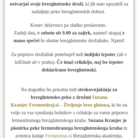
ustvarjaš svoje brezglutenske droži
, ki jih nato uporabiš za
nadaljnjo peko brezglutenskih dobrot.
Konec delavnice pa sladko proslavimo.
Zadnji dan
, v soboto ob 9.00 za zajtrk,
namreč skupaj
z
mano spečeš
še slastne brezglutenske drožalinke. Njami!
Za pripravo drožalink potrebuješ tudi
indijski trpotec
(ali v
luščinah ali v prahu).
Če imaš celiakijo, naj bo trpotec
deklarirano brezglutenski.
Na dogodku bo prisotna tudi
strokovnjakinja za
brezglutensko peko z drožmi
Suzana
Kranjec
Fermentiraj.si
– Življenje brez glutena
,
ki bo na
voljo za vsa vprašanja bolnikov s celiakijo za varno pripravo
fermentiranega brezglutenskega kruha.
Suzana Kranjec je
pionirka peke fermentiranega brezglutenskega kruha
in
avtorica knjige
Fermentiraj.si
Brezglutenska akademija.