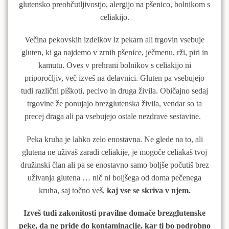
glutensko preobčutljivostjo, alergijo na pšenico, bolnikom s
celiakijo.
Večina pekovskih izdelkov iz pekarn ali trgovin vsebuje
gluten, ki ga najdemo v zrnih pšenice, ječmenu, rži, piri in
kamutu. Oves v prehrani bolnikov s celiakijo ni
priporočljiv, več izveš na delavnici.
Gluten pa vsebujejo
tudi različni piškoti, pecivo in druga živila. Običajno sedaj
trgovine že ponujajo brezglutenska živila, vendar so ta
precej draga ali pa vsebujejo ostale nezdrave sestavine.
Peka kruha je lahko zelo enostavna. Ne glede na to, ali
glutena ne uživaš zaradi celiakije, je mogoče celiakaš tvoj
družinski član ali pa se enostavno samo boljše počutiš brez
uživanja glutena … nič ni boljšega od doma pečenega
kruha, saj točno veš,
kaj vse se skriva v njem.
Izveš tudi zakonitosti pravilne domače brezglutenske
peke, da ne pride do kontaminacije, kar ti bo podrobno